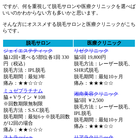
ですが、何を重視して脱毛サロンや医療クリニックを選べば
いいのかわからない方も多いかと思います。
そんな方にオススメする脱毛サロンと医療クリニックがこち
らです。
脱毛サロン
医療クリニック
ジェイエステティック
リゼクリニック
脇12回+選べる5部位各1回 330
脇5回 19,800円
円（税込）
脱毛方法：レーザー脱毛、
脱毛方法：IPL脱毛
SHR式脱毛
脱毛期間：最短3年
脱毛期間：最短10ヶ月
痛み：★★☆☆☆
痛み：★★★☆☆
ミュゼプラチナム
湘南美容クリニック
脇＋Vライン ￥108
脇5回 ￥2,500
※回数期限無制限
脱毛方法：レーザー脱毛、
脱毛方法：S.S.C脱毛
IPL脱毛
脱毛期間：最短6ヶ
※脱毛回数
脱毛期間：最短10ヶ月
が12回の場合
痛み：★★★☆☆
痛み：★★☆☆☆
ストラッシュ
リアラクリニック