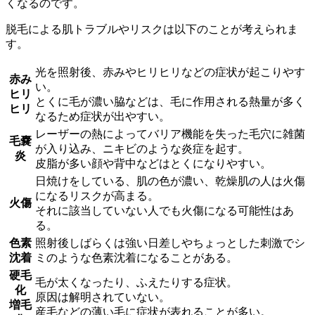
くなるのです。
脱毛による肌トラブルやリスクは以下のことが考えられま
す。
光を照射後、赤みやヒリヒリなどの症状が起こりやす
赤み
い。
ヒリ
とくに毛が濃い脇などは、毛に作用される熱量が多く
ヒリ
なるため症状が出やすい。
レーザーの熱によってバリア機能を失った毛穴に雑菌
毛嚢
が入り込み、ニキビのような炎症を起す。
炎
皮脂が多い顔や背中などはとくになりやすい。
日焼けをしている、肌の色が濃い、乾燥肌の人は火傷
になるリスクが高まる。
火傷
それに該当していない人でも火傷になる可能性はあ
る。
色素
照射後しばらくは強い日差しやちょっとした刺激でシ
沈着
ミのような色素沈着になることがある。
硬毛
毛が太くなったり、ふえたりする症状。
化
原因は解明されていない。
増毛
産毛などの薄い毛に症状が表れることが多い。