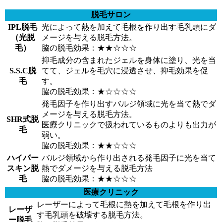
脱毛サロン
IPL脱毛
光によって熱を加えて毛根を作り出す毛乳頭にダ
（光脱
メージを与える脱毛方法。
毛）
脇の脱毛効果：★★☆☆☆
抑毛成分の含まれたジェルを身体に塗り、光を当
S.S.C脱
てて、ジェルを毛穴に浸透させ、抑毛効果を促
毛
す。
脇の脱毛効果：★☆☆☆☆
発毛因子を作り出すバルジ領域に光を当て熱でダ
メージを与える脱毛方法。
SHR式脱
医療クリニックで扱われているものよりも出力が
毛
弱い。
脇の脱毛効果：★★☆☆☆
ハイパー
バルジ領域から作り出される発毛因子に光を当て
スキン脱
熱でダメージを与える脱毛方法
毛
脇の脱毛効果：★★☆☆☆
医療クリニック
レーザーによって毛根に熱を加えて毛根を作り出
レーザ
す毛乳頭を破壊する脱毛方法。
ー脱毛