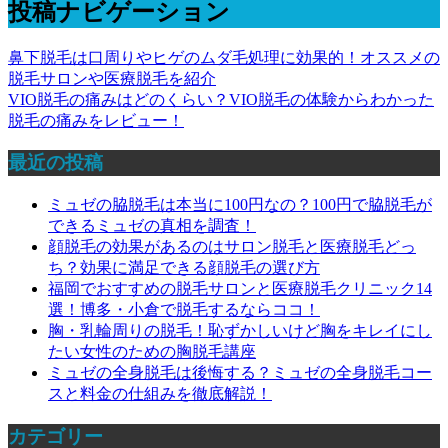
投稿ナビゲーション
鼻下脱毛は口周りやヒゲのムダ毛処理に効果的！オススメの
脱毛サロンや医療脱毛を紹介
VIO脱毛の痛みはどのくらい？VIO脱毛の体験からわかった
脱毛の痛みをレビュー！
最近の投稿
ミュゼの脇脱毛は本当に100円なの？100円で脇脱毛が
できるミュゼの真相を調査！
顔脱毛の効果があるのはサロン脱毛と医療脱毛どっ
ち？効果に満足できる顔脱毛の選び方
福岡でおすすめの脱毛サロンと医療脱毛クリニック14
選！博多・小倉で脱毛するならココ！
胸・乳輪周りの脱毛！恥ずかしいけど胸をキレイにし
たい女性のための胸脱毛講座
ミュゼの全身脱毛は後悔する？ミュゼの全身脱毛コー
スと料金の仕組みを徹底解説！
カテゴリー