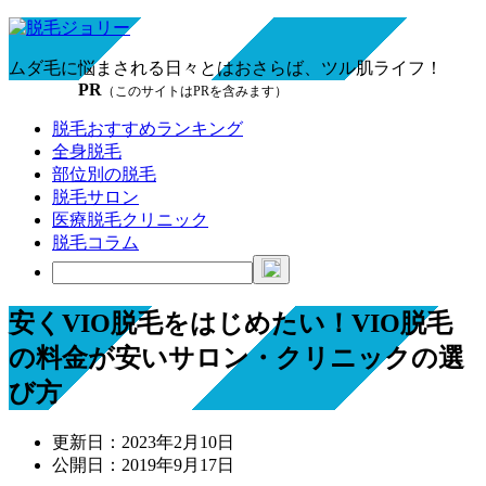
ムダ毛に悩まされる日々とはおさらば、ツル肌ライフ！
PR
（このサイトはPRを含みます）
脱毛おすすめランキング
全身脱毛
部位別の脱毛
脱毛サロン
医療脱毛クリニック
脱毛コラム
安くVIO脱毛をはじめたい！VIO脱毛
の料金が安いサロン・クリニックの選
び方
更新日：
2023年2月10日
公開日：
2019年9月17日