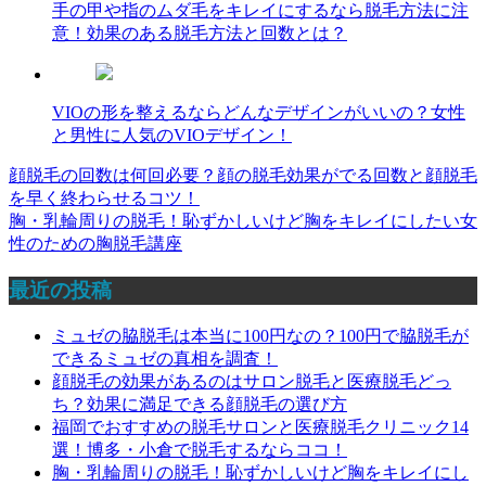
手の甲や指のムダ毛をキレイにするなら脱毛方法に注
意！効果のある脱毛方法と回数とは？
VIOの形を整えるならどんなデザインがいいの？女性
と男性に人気のVIOデザイン！
顔脱毛の回数は何回必要？顔の脱毛効果がでる回数と顔脱毛
投
を早く終わらせるコツ！
稿
胸・乳輪周りの脱毛！恥ずかしいけど胸をキレイにしたい女
性のための胸脱毛講座
ナ
ビ
最近の投稿
ゲ
ミュゼの脇脱毛は本当に100円なの？100円で脇脱毛が
ー
できるミュゼの真相を調査！
顔脱毛の効果があるのはサロン脱毛と医療脱毛どっ
シ
ち？効果に満足できる顔脱毛の選び方
ョ
福岡でおすすめの脱毛サロンと医療脱毛クリニック14
選！博多・小倉で脱毛するならココ！
ン
胸・乳輪周りの脱毛！恥ずかしいけど胸をキレイにし