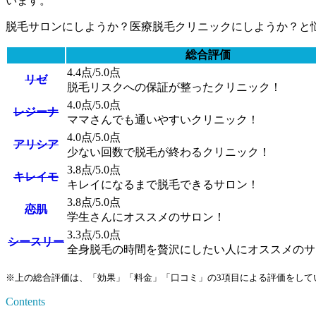
います。
脱毛サロンにしようか？医療脱毛クリニックにしようか？と
総合評価
4.4点
/5.0点
リゼ
脱毛リスクへの保証が整ったクリニック！
4.0点
/5.0点
レジーナ
ママさんでも通いやすいクリニック！
4.0点
/5.0点
アリシア
少ない回数で脱毛が終わるクリニック！
3.8点
/5.0点
キレイモ
キレイになるまで脱毛できるサロン！
3.8点
/5.0点
恋肌
学生さんにオススメのサロン！
3.3点
/5.0点
シースリー
全身脱毛の時間を贅沢にしたい人にオススメのサ
※上の総合評価は、「効果」「料金」「口コミ」の3項目による評価をして
Contents